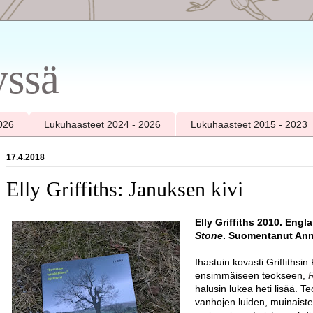
yssä
026
Lukuhaasteet 2024 - 2026
Lukuhaasteet 2015 - 2023
17.4.2018
Elly Griffiths: Januksen kivi
Elly Griffiths 2010. Eng
Stone
. Suomentanut Ann
Ihastuin kovasti Griffithsi
ensimmäiseen teokseen,
R
halusin lukea heti lisää. T
vanhojen luiden, muinais