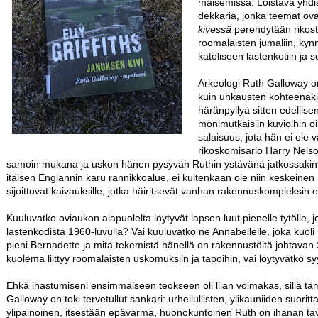
maisemissa. Loistava yhdis
dekkaria, jonka teemat ova
kivessä
perehdytään rikostu
roomalaisten jumaliin, kynn
katoliseen lastenkotiin ja s
Arkeologi Ruth Galloway on 
kuin uhkausten kohteenaki
häränpyllyä sitten edellise
monimutkaisiin kuvioihin oi
salaisuus, jota hän ei ole 
rikoskomisario Harry Nelso
samoin mukana ja uskon hänen pysyvän Ruthin ystävänä jatkossakin.
itäisen Englannin karu rannikkoalue, ei kuitenkaan ole niin keskeinen 
sijoittuvat kaivauksille, jotka häiritsevät vanhan rakennuskompleksin e
Kuuluvatko oviaukon alapuolelta löytyvät lapsen luut pienelle tytölle, 
lastenkodista 1960-luvulla? Vai kuuluvatko ne Annabellelle, joka kuol
pieni Bernadette ja mitä tekemistä hänellä on rakennustöitä johtavan
kuolema liittyy roomalaisten uskomuksiin ja tapoihin, vai löytyvätkö syy
Ehkä ihastumiseni ensimmäiseen teokseen oli liian voimakas, sillä tä
Galloway on toki tervetullut sankari: urheilullisten, ylikauniiden suorit
ylipainoinen, itsestään epävarma, huonokuntoinen Ruth on ihanan tava