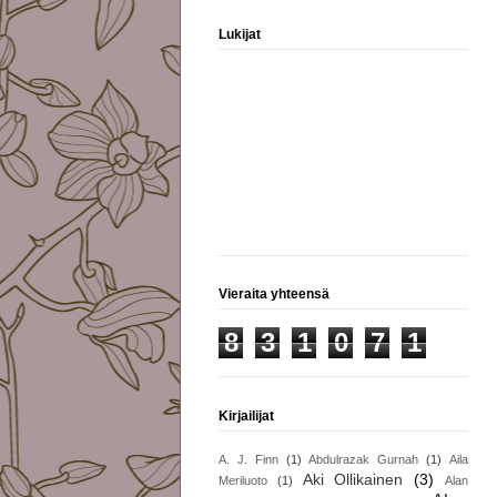
Lukijat
Vieraita yhteensä
8
3
1
0
7
1
Kirjailijat
A. J. Finn
(1)
Abdulrazak Gurnah
(1)
Aila
Aki Ollikainen
(3)
Meriluoto
(1)
Alan