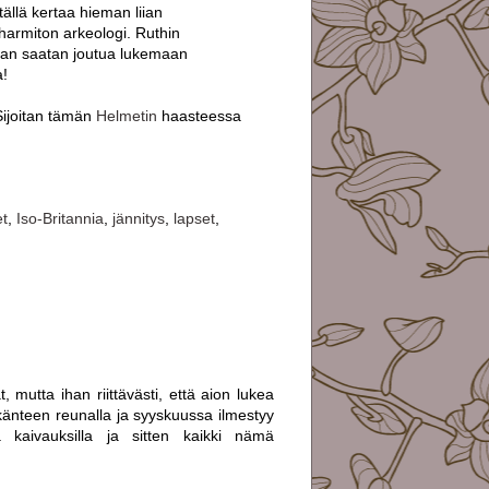
 tällä kertaa hieman liian
harmiton arkeologi. Ruthin
vaan saatan joutua lukemaan
a!
Sijoitan tämän
Helmetin
haasteessa
et
,
Iso-Britannia
,
jännitys
,
lapset
,
 mutta ihan riittävästi, että aion lukea
känteen reunalla ja syyskuussa ilmestyy
 kaivauksilla ja sitten kaikki nämä