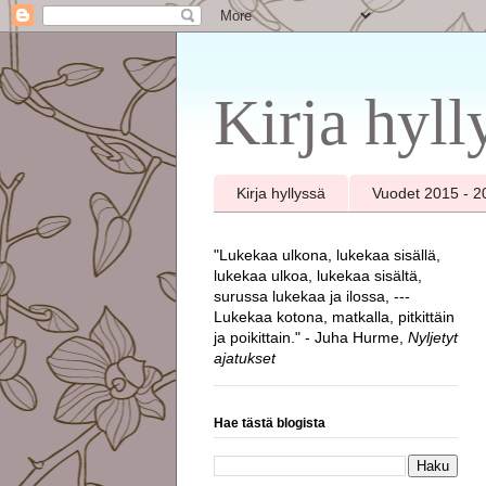
Kirja hyll
Kirja hyllyssä
Vuodet 2015 - 2
"Lukekaa ulkona, lukekaa sisällä,
lukekaa ulkoa, lukekaa sisältä,
surussa lukekaa ja ilossa, ---
Lukekaa kotona, matkalla, pitkittäin
ja poikittain." - Juha Hurme,
Nyljetyt
ajatukset
Hae tästä blogista