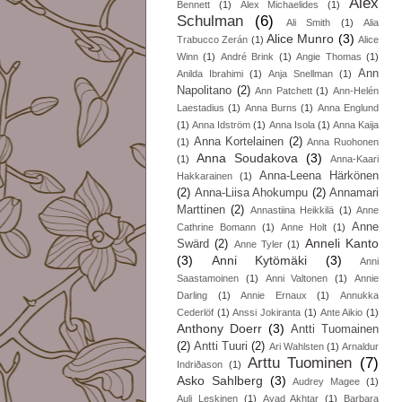
Alex
Bennett
(1)
Alex Michaelides
(1)
Schulman
(6)
Ali Smith
(1)
Alia
Alice Munro
(3)
Trabucco Zerán
(1)
Alice
Winn
(1)
André Brink
(1)
Angie Thomas
(1)
Ann
Anilda Ibrahimi
(1)
Anja Snellman
(1)
Napolitano
(2)
Ann Patchett
(1)
Ann-Helén
Laestadius
(1)
Anna Burns
(1)
Anna Englund
(1)
Anna Idström
(1)
Anna Isola
(1)
Anna Kaija
Anna Kortelainen
(2)
(1)
Anna Ruohonen
Anna Soudakova
(3)
(1)
Anna-Kaari
Anna-Leena Härkönen
Hakkarainen
(1)
(2)
Anna-Liisa Ahokumpu
(2)
Annamari
Marttinen
(2)
Annastiina Heikkilä
(1)
Anne
Anne
Cathrine Bomann
(1)
Anne Holt
(1)
Anneli Kanto
Swärd
(2)
Anne Tyler
(1)
(3)
Anni Kytömäki
(3)
Anni
Saastamoinen
(1)
Anni Valtonen
(1)
Annie
Darling
(1)
Annie Ernaux
(1)
Annukka
Cederlöf
(1)
Anssi Jokiranta
(1)
Ante Aikio
(1)
Anthony Doerr
(3)
Antti Tuomainen
(2)
Antti Tuuri
(2)
Ari Wahlsten
(1)
Arnaldur
Arttu Tuominen
(7)
Indriðason
(1)
Asko Sahlberg
(3)
Audrey Magee
(1)
Auli Leskinen
(1)
Ayad Akhtar
(1)
Barbara