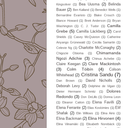
Bea Uusma
(2)
Belinda
Kingsolver
(1)
Bauer
(2)
Ben Kalland
(1)
Benedict Wells
(1)
Bernardine Evaristo
(1)
Blake Crouch
(1)
Blance Howard
(1)
Brett Anderson
(1)
Bryan
Camilla
Washington
(1)
C. J. Tudor
(1)
Grebe
(5)
Camilla Läckberg
(2)
Carol
Shields
(1)
Casey McQuiston
(1)
Catherine
Anyango Grünewald
(1)
Cecilia Samartin
(1)
Charlotte McConaghy
(2)
Celeste Ng
(1)
Chimamanda
Chigozie Obioma
(1)
Ngozi Adichie
(3)
Chinua Achebe
(1)
Clare Mackintosh
Claire Keegan
(2)
(3)
Colm Tóibín
(4)
Colson
Cristina Sandu
(7)
Whitehead
(2)
David Nicholls
(2)
Dan Brown
(1)
Deborah Levy
(2)
Delphine de Vigan
(1)
Dolores
Dieter Hermann Schmitz
(1)
Redondo
(3)
Don DeLillo
(1)
Donna Leon
Elena Favilli
(2)
(1)
Eleanor Catton
(1)
Elena Ferrante
(2)
Elif
Elias Koskimies
(1)
Shafak
(2)
Elin Willows
(1)
Elina Airio
(1)
Elina Hirvonen
(4)
Elina Backman
(2)
Elina Viinamäki
(1)
Elisabeth Norebäck
(1)