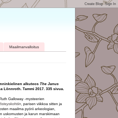
Maailmanvalloitus
lanninkielinen alkuteos
The Janus
a Lönnroth. Tammi 2017. 335 sivua.
n Ruth Galloway -mysteerien
isteyskohtiin
, parisen viikkoa sitten ja
eosten maailma pyörii arkeologian,
ten uskomusten ja karun marskimaan