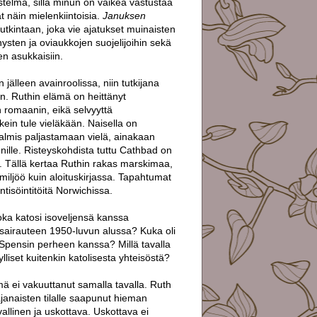
telmä, sillä minun on vaikea vastustaa
t näin mielenkiintoisia.
Januksen
tkintaan, joka vie ajatukset muinaisten
ysten ja oviaukkojen suojelijoihin sekä
en asukkaisiin.
jälleen avainroolissa, niin tutkijana
n. Ruthin elämä on heittänyt
n romaanin, eikä selvyyttä
kein tule vieläkään. Naisella on
valmis paljastamaan vielä, ainakaan
nille. Risteyskohdista tuttu Cathbad on
 Tällä kertaa Ruthin rakas marskimaa,
miljöö kuin aloituskirjassa. Tapahtumat
ntisöintitöitä Norwichissa.
joka katosi isoveljensä kanssa
i sairauteen 1950-luvun alussa? Kuka oli
 Spensin perheen kanssa? Millä tavalla
lliset kuitenkin katolisesta yhteisöstä?
mä ei vakuuttanut samalla tavalla. Ruth
tajanaisten tilalle saapunut hieman
llinen ja uskottava. Uskottava ei