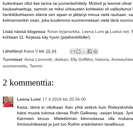
kuitenkaan ollut itse tarina tai juonenkehittely. Motiivit ja teemat olivat
kaukaahaettuja, samoin se miksi uhkausten kohteeksi oli valikoitunut 
henkilökohtainen elämä sen sijaan ei jättänyt minua vielä rauhaan, 
kolmannenkin osan, joka kuulemma suomennetaan vielä tänä vuonn
Lisää näissä blogeissa:
Kirsin kirjanurkka
,
Leena Lumi
ja
Luetut.net
. 
kohtaan 11: Kirjassa käy hyvin (päähenkilöille!).
Lähettänyt
Kaisa V
klo
20.44
Tunnisteet:
Anna Lönnroth
,
dekkari
,
Elly Griffiths
,
historia
,
ihmissuhte
suomennettu
,
Tammi
2 kommenttia:
Leena Lumi
17.4.2018 klo 20.56.00
Kaisa, tämä ei ollutkaan ihan yhtä vetävä kuin Risteyskohdat,
kaksi muuta tulossa olevaa Ruth Galloway -sarjan kirjaa. Jyr
Kärmeen kirous. Mielettömän kiinnostavaa olla mukana
ihmissuhdeasiat ja just tuo Ruthin eräänlainen tavallisuus.