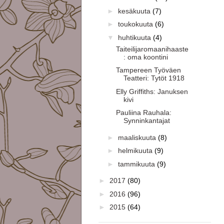
►
kesäkuuta
(7)
►
toukokuuta
(6)
▼
huhtikuuta
(4)
Taiteilijaromaanihaaste
: oma koontini
Tampereen Työväen
Teatteri: Tytöt 1918
Elly Griffiths: Januksen
kivi
Pauliina Rauhala:
Synninkantajat
►
maaliskuuta
(8)
►
helmikuuta
(9)
►
tammikuuta
(9)
►
2017
(80)
►
2016
(96)
►
2015
(64)