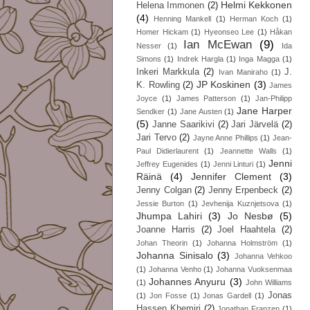
Helmi Kekkonen
Helena Immonen
(2)
(4)
Henning Mankell
(1)
Herman Koch
(1)
Homer Hickam
(1)
Hyeonseo Lee
(1)
Håkan
Ian McEwan
(9)
Nesser
(1)
Ida
Simons
(1)
Indrek Hargla
(1)
Inga Magga
(1)
Inkeri Markkula
(2)
J.
Ivan Maniraho
(1)
JP Koskinen
(3)
K. Rowling
(2)
James
Joyce
(1)
James Patterson
(1)
Jan-Philipp
Jane Harper
Sendker
(1)
Jane Austen
(1)
(5)
Janne Saarikivi
(2)
Jari Järvelä
(2)
Jari Tervo
(2)
Jayne Anne Phillips
(1)
Jean-
Paul Didierlaurent
(1)
Jeannette Walls
(1)
Jenni
Jeffrey Eugenides
(1)
Jenni Linturi
(1)
Räinä
(4)
Jennifer Clement
(3)
Jenny Colgan
(2)
Jenny Erpenbeck
(2)
Jessie Burton
(1)
Jevhenija Kuznjetsova
(1)
Jhumpa Lahiri
(3)
Jo Nesbø
(5)
Joanne Harris
(2)
Joel Haahtela
(2)
Johan Theorin
(1)
Johanna Holmström
(1)
Johanna Sinisalo
(3)
Johanna Vehkoo
(1)
Johanna Venho
(1)
Johanna Vuoksenmaa
Johannes Anyuru
(3)
(1)
John Williams
Jonas
(1)
Jon Fosse
(1)
Jonas Gardell
(1)
Hassen Khemiri
(2)
Jonathan Franzen
(1)